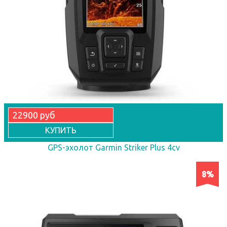
22900 руб
КУПИТЬ
GPS-эхолот Garmin Striker Plus 4cv
8%