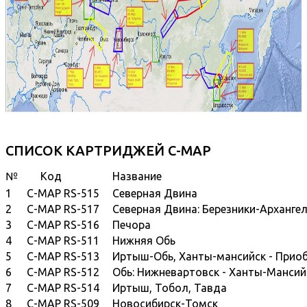
СПИСОК КАРТРИДЖЕЙ С-MAP
№
Код
Название
1
C-MAP RS-515
Северная Двина
2
C-MAP RS-517
Северная Двина: Березники-Архангел
3
C-MAP RS-516
Печора
4
C-MAP RS-511
Нижняя Обь
5
C-MAP RS-513
Иртыш-Обь, Ханты-мансийск - Прио
6
C-MAP RS-512
Обь: Нижневартовск - Ханты-Мансий
7
C-MAP RS-514
Иртыш, Тобол, Тавда
8
C-MAP RS-509
Новосибирск-Томск