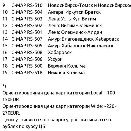
9
C-MAP RS-510
Новосибирск-Томск и Новосибирск
10
C-MAP RS-504
Ангара: Иркутск-Братск
11
C-MAP RS-503
Лена: Усть-Кут-Витим
12
C-MAP RS-502
Лена: Витим-Олекминск
13
C-MAP RS-501
Лена: Олекминск-Алдан
14
C-MAP RS-507
Амур: Благовещенск-Хабаровск
15
C-MAP RS-505
Амур: Хабаровск-Николаевск
16
C-MAP RS-508
Хабаровск
17
C-MAP RS-506
Уссури
18
C-MAP RS-500
Верхняя Колыма
19
C-MAP RS-518
Нижняя Колыма
*)
Ориентировочная цена карт категории Local: ~100-
150EUR.
Ориентировочная цена карт категории Wide: ~220-
270EUR.
Цены уточняются по запросу, рассчитываются в
рублях по курсу ЦБ.