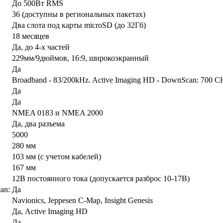
До 500Вт RMS
36 (доступны в региональных пакетах)
Два слота под карты microSD (до 32Гб)
18 месяцев
Да, до 4-х частей
229мм/9дюймов, 16:9, широкоэкранный
Да
Broadband - 83/200kHz. Active Imaging HD - DownScan: 700
Да
Да
NMEA 0183 и NMEA 2000
Да, два разъема
5000
280 мм
103 мм (с учетом кабелей)
167 мм
12В постоянного тока (допускается разброс 10-17В)
an:
Да
Navionics, Jeppesen C-Map, Insight Genesis
Да, Active Imaging HD
Да