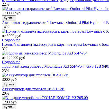
22%
179900 руб
Купить
Автопилот гидравлический Lowrance Outboard Pilot Hydraulic P
14%
от 8900 руб
Подробнее
Полный комплект аксессуаров к картплоттерам Lowrance с боко
3%
от 224900 руб
Подробнее
Лодочный электромотор Motorguide Xi3 55FW54" GPS 12В 940
23%
3000 руб
Купить
Аккумулятор для эхолотов 18 АЧ 12В
20%
1200 руб
Купить