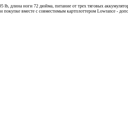
05 lb, длина ноги 72 дюйма, питание от трех тяговых аккумулят
ри покупке вместе с совместимым картплоттером Lowrance - допо