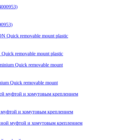
00953)
ck removable mount plastic
um Quick removable mount
й муфтой и хомутовым креплением