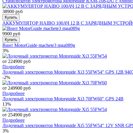
Cтабилизатор электромотора Motorguide RAM-108-DU с длинн
38900 руб
Купить
АККУМУЛЯТОР HAIBO 100АЧ 12 В С ЗАРЯДНЫМ УСТРОЙ
9900 руб
Купить
Винт MotorGuide machete3 mga089g
3%
от 224900 руб
Подробнее
Лодочный электромотор Motorguide Xi3 55FW54" GPS 12В 940
-2%
от 249900 руб
Подробнее
Лодочный электромотор Motorguide Xi3 70FW60" GPS 24В
13%
от 254900 руб
Подробнее
Лодочный электромотор Motorguide Xi5 55FW54" 12V SNR GP
3%