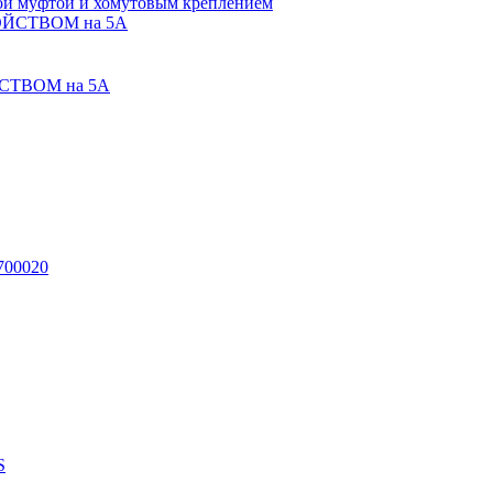
ой муфтой и хомутовым креплением
СТВОМ на 5А
700020
S