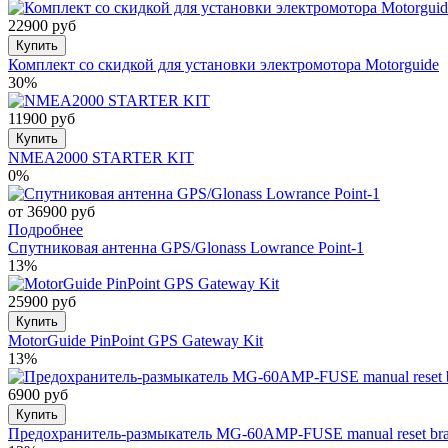
22900 руб
Купить
Комплект со скидкой для установки электромотора Motorguide
30%
11900 руб
Купить
NMEA2000 STARTER KIT
0%
от 36900 руб
Подробнее
Спутниковая антенна GPS/Glonass Lowrance Point-1
13%
25900 руб
Купить
MotorGuide PinPoint GPS Gateway Kit
13%
6900 руб
Купить
Предохранитель-размыкатель MG-60AMP-FUSE manual reset bra