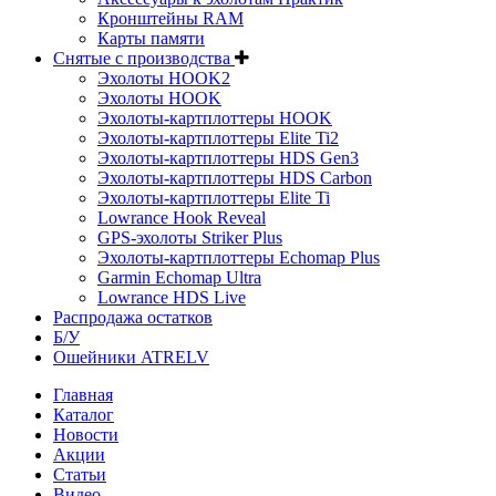
Кронштейны RAM
Карты памяти
Снятые с производства
Эхолоты HOOK2
Эхолоты HOOK
Эхолоты-картплоттеры HOOK
Эхолоты-картплоттеры Elite Ti2
Эхолоты-картплоттеры HDS Gen3
Эхолоты-картплоттеры HDS Carbon
Эхолоты-картплоттеры Elite Ti
Lowrance Hook Reveal
GPS-эхолоты Striker Plus
Эхолоты-картплоттеры Echomap Plus
Garmin Echomap Ultra
Lowrance HDS Live
Распродажа остатков
Б/У
Ошейники ATRELV
Главная
Каталог
Новости
Акции
Статьи
Видео