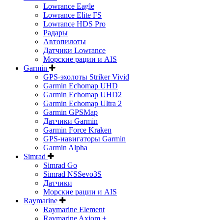
Lowrance Eagle
Lowrance Elite FS
Lowrance HDS Pro
Радары
Автопилоты
Датчики Lowrance
Морские рации и AIS
Garmin
GPS-эхолоты Striker Vivid
Garmin Echomap UHD
Garmin Echomap UHD2
Garmin Echomap Ultra 2
Garmin GPSMap
Датчики Garmin
Garmin Force Kraken
GPS-навигаторы Garmin
Garmin Alpha
Simrad
Simrad Go
Simrad NSSevo3S
Датчики
Морские рации и AIS
Raymarine
Raymarine Element
Raymarine Axiom +