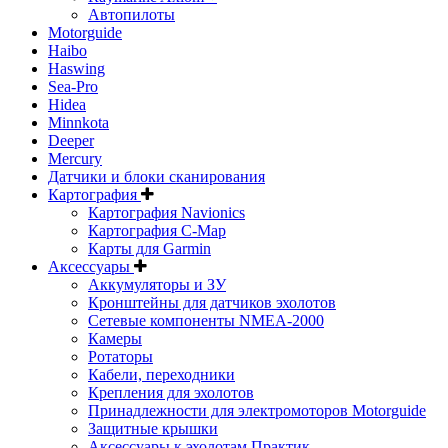
Автопилоты
Motorguide
Haibo
Haswing
Sea-Pro
Hidea
Minnkota
Deeper
Mercury
Датчики и блоки сканирования
Картография
Картография Navionics
Картография C-Map
Карты для Garmin
Аксессуары
Аккумуляторы и ЗУ
Кронштейны для датчиков эхолотов
Сетевые компоненты NMEA-2000
Камеры
Ротаторы
Кабели, переходники
Крепления для эхолотов
Принадлежности для электромоторов Motorguide
Защитные крышки
Аксессуары к эхолотам Практик