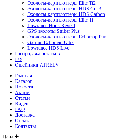
Эхолоты-картплоттеры Elite Ti2
Эхолоты-картплоттеры HDS Gen3
Эхолоты-картплоттеры HDS Carbon
Эхолоты-картплоттеры Elite Ti
Lowrance Hook Reveal
GPS-эхолоты Striker Plus
Эхолоты-картплоттеры Echomap Plus
Garmin Echomap Ultra
Lowrance HDS Live
Распродажа остатков
Б/У
Ошейники ATRELV
Главная
Каталог
Новости
Акции
Статьи
Видео
FAQ
Доставка
Оплата
Контакты
Цена