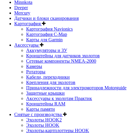
Minnkota
Deeper
Mercury
Датчики и блоки сканирования
Картография
Картография Navionics
Картография C-Map
Карты для Garmin
Аксессуары
Аккумуляторы и ЗУ
Кронштейны для датчиков эхолотов
Сетевые компоненты NMEA-2000
Камеры
Ротаторы
Кабели, переходники
Крепления для эхолотов
Принадлежности для электромоторов Motorguide
Защитные крышки
Аксессуары к эхолотам Практик
Кронштейны RAM
Карты памяти
Снятые с производства
Эхолоты HOOK2
Эхолоты HOOK
Эхолоты-картплоттеры HOOK