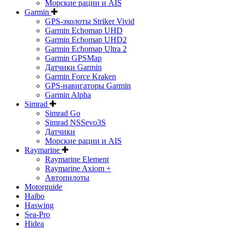
Морские рации и AIS
Garmin
GPS-эхолоты Striker Vivid
Garmin Echomap UHD
Garmin Echomap UHD2
Garmin Echomap Ultra 2
Garmin GPSMap
Датчики Garmin
Garmin Force Kraken
GPS-навигаторы Garmin
Garmin Alpha
Simrad
Simrad Go
Simrad NSSevo3S
Датчики
Морские рации и AIS
Raymarine
Raymarine Element
Raymarine Axiom +
Автопилоты
Motorguide
Haibo
Haswing
Sea-Pro
Hidea