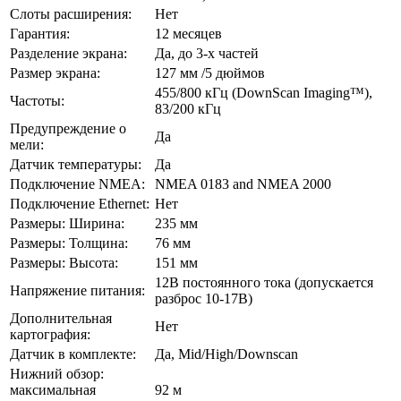
Слоты расширения:
Нет
Гарантия:
12 месяцев
Разделение экрана:
Да, до 3-х частей
Размер экрана:
127 мм /5 дюймов
455/800 кГц (DownScan Imaging™),
Частоты:
83/200 кГц
Предупреждение о
Да
мели:
Датчик температуры:
Да
Подключение NMEA:
NMEA 0183 and NMEA 2000
Подключение Ethernet:
Нет
Размеры: Ширина:
235 мм
Размеры: Толщина:
76 мм
Размеры: Высота:
151 мм
12В постоянного тока (допускается
Напряжение питания:
разброс 10-17В)
Дополнительная
Нет
картография:
Датчик в комплекте:
Да, Mid/High/Downscan
Нижний обзор:
максимальная
92 м