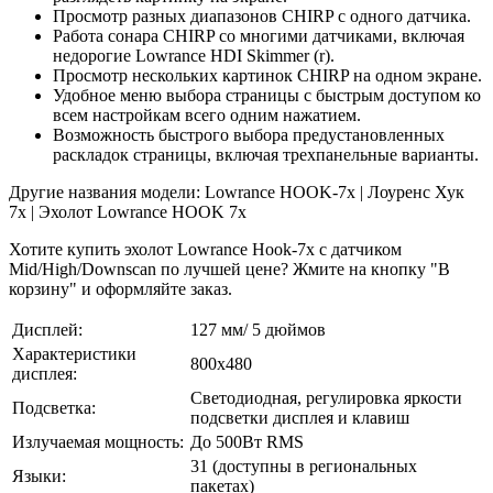
Просмотр разных диапазонов CHIRP с одного датчика.
Работа сонара CHIRP со многими датчиками, включая
недорогие Lowrance HDI Skimmer (r).
Просмотр нескольких картинок CHIRP на одном экране.
Удобное меню выбора страницы с быстрым доступом ко
всем настройкам всего одним нажатием.
Возможность быстрого выбора предустановленных
раскладок страницы, включая трехпанельные варианты.
Другие названия модели: Lowrance HOOK-7x | Лоуренс Хук
7х | Эхолот Lowrance HOOK 7x
Хотите купить эхолот Lowrance Hook-7x с датчиком
Mid/High/Downscan по лучшей цене
? Жмите на кнопку "В
корзину" и оформляйте заказ.
Дисплей:
127 мм/ 5 дюймов
Характеристики
800х480
дисплея:
Светодиодная, регулировка яркости
Подсветка:
подсветки дисплея и клавиш
Излучаемая мощность:
До 500Вт RMS
31 (доступны в региональных
Языки:
пакетах)