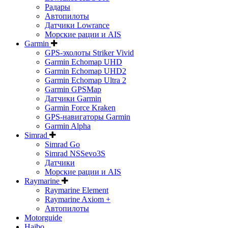
Радары
Автопилоты
Датчики Lowrance
Морские рации и AIS
Garmin
GPS-эхолоты Striker Vivid
Garmin Echomap UHD
Garmin Echomap UHD2
Garmin Echomap Ultra 2
Garmin GPSMap
Датчики Garmin
Garmin Force Kraken
GPS-навигаторы Garmin
Garmin Alpha
Simrad
Simrad Go
Simrad NSSevo3S
Датчики
Морские рации и AIS
Raymarine
Raymarine Element
Raymarine Axiom +
Автопилоты
Motorguide
Haibo