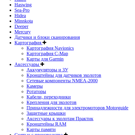
Haswing
Sea-Pro
Hidea
Minnkota
Deeper
Mercury
Датчики и блоки сканирования
Картография
Картография Navionics
Картография C-Map
Карты для Garmin
Аксессуары
Аккумуляторы и ЗУ
Кронштейны для датчиков эхолотов
Сетевые компоненты NMEA-2000
Камеры
Ротаторы
Кабели, переходники
Крепления для эхолотов
Принадлежности для электромоторов Motorguide
Защитные крышки
Аксессуары к эхолотам Практик
Кронштейны RAM
Карты памяти
Снятые с производства