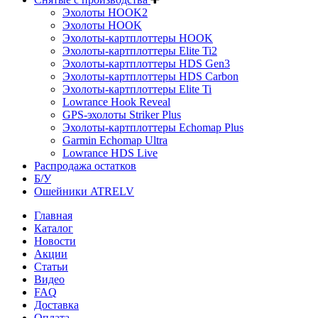
Эхолоты HOOK2
Эхолоты HOOK
Эхолоты-картплоттеры HOOK
Эхолоты-картплоттеры Elite Ti2
Эхолоты-картплоттеры HDS Gen3
Эхолоты-картплоттеры HDS Carbon
Эхолоты-картплоттеры Elite Ti
Lowrance Hook Reveal
GPS-эхолоты Striker Plus
Эхолоты-картплоттеры Echomap Plus
Garmin Echomap Ultra
Lowrance HDS Live
Распродажа остатков
Б/У
Ошейники ATRELV
Главная
Каталог
Новости
Акции
Статьи
Видео
FAQ
Доставка
Оплата