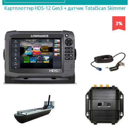
Картплоттер HDS-12 Gen3 + датчик TotalScan Skimmer
3%