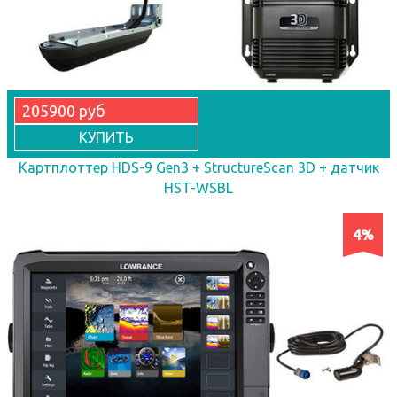
205900 руб
КУПИТЬ
Картплоттер HDS-9 Gen3 + StructureScan 3D + датчик
HST-WSBL
4%