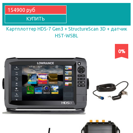
154900 руб
КУПИТЬ
Картплоттер HDS-7 Gen3 + StructureScan 3D + датчик
HST-WSBL
0%