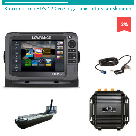
Картплоттер HDS-12 Gen3 + датчик TotalScan Skimmer
3%