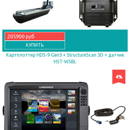
205900 руб
КУПИТЬ
Картплоттер HDS-9 Gen3 + StructureScan 3D + датчик
HST-WSBL
4%