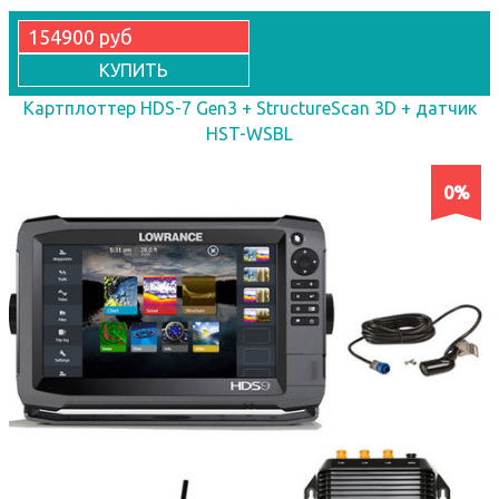
154900 руб
КУПИТЬ
Картплоттер HDS-7 Gen3 + StructureScan 3D + датчик
HST-WSBL
0%