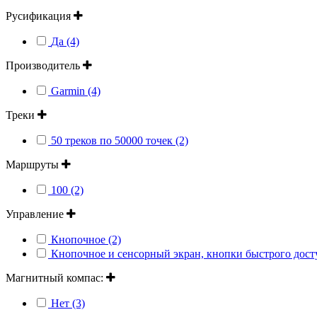
Русификация
Да (4)
Производитель
Garmin (4)
Треки
50 треков по 50000 точек (2)
Маршруты
100 (2)
Управление
Кнопочное (2)
Кнопочное и сенсорный экран, кнопки быстрого досту
Магнитный компас:
Нет (3)