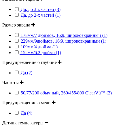
Да, до 3-х частей (3)
Да, до 2-х частей (1)
Размер экрана
178мм/7 дюймов, 16:9, широкоэкранный (1)
229мм/9дюймов, 16:9, широкоэкранный (1)
109мм/4 дюйма (1)
152мм/6.2 дюйма (1)
Предупреждение о глубине
Да (2)
Частоты
50/77/200 обычный, 260/455/800 ClearVü™ (2)
Предупреждение о мели
Да (4)
Датчик температуры