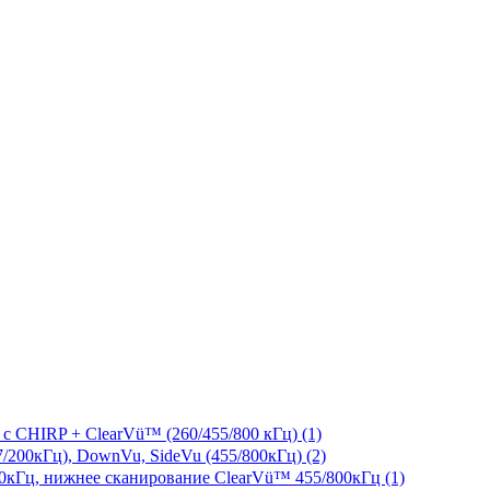
c CHIRP + ClearVü™ (260/455/800 кГц) (1)
200кГц), DownVu, SideVu (455/800кГц) (2)
00кГц, нижнее сканирование ClearVü™ 455/800кГц (1)