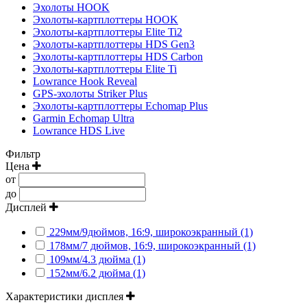
Эхолоты HOOK
Эхолоты-картплоттеры HOOK
Эхолоты-картплоттеры Elite Ti2
Эхолоты-картплоттеры HDS Gen3
Эхолоты-картплоттеры HDS Carbon
Эхолоты-картплоттеры Elite Ti
Lowrance Hook Reveal
GPS-эхолоты Striker Plus
Эхолоты-картплоттеры Echomap Plus
Garmin Echomap Ultra
Lowrance HDS Live
Фильтр
Цена
от
до
Дисплей
229мм/9дюймов, 16:9, широкоэкранный (1)
178мм/7 дюймов, 16:9, широкоэкранный (1)
109мм/4.3 дюйма (1)
152мм/6.2 дюйма (1)
Характеристики дисплея