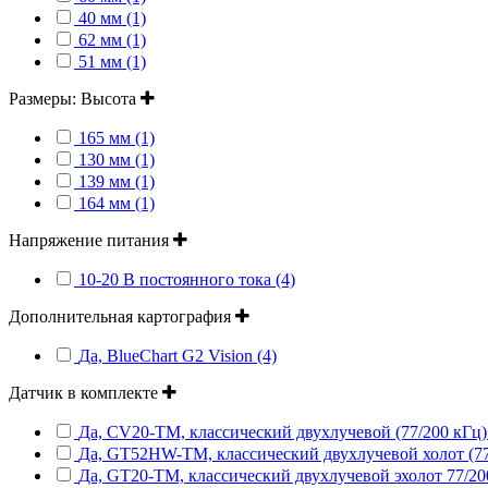
40 мм (1)
62 мм (1)
51 мм (1)
Размеры: Высота
165 мм (1)
130 мм (1)
139 мм (1)
164 мм (1)
Напряжение питания
10-20 В постоянного тока (4)
Дополнительная картография
Да, BlueChart G2 Vision (4)
Датчик в комплекте
Да, CV20-TM, классический двухлучевой (77/200 кГц) 
Да, GT52HW-TM, классический двухлучевой холот (77/
Да, GT20-TM, классический двухлучевой эхолот 77/2