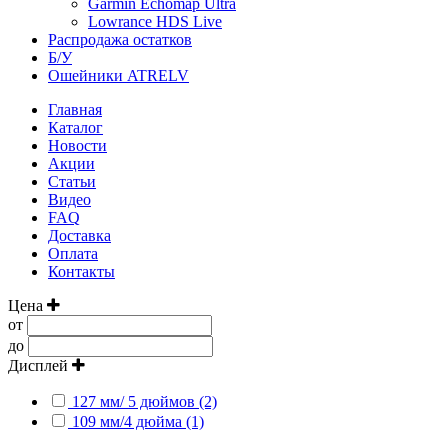
Garmin Echomap Ultra
Lowrance HDS Live
Распродажа остатков
Б/У
Ошейники ATRELV
Главная
Каталог
Новости
Акции
Статьи
Видео
FAQ
Доставка
Оплата
Контакты
Цена
от
до
Дисплей
127 мм/ 5 дюймов (2)
109 мм/4 дюйма (1)