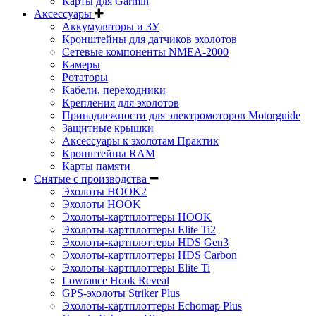
Карты для Garmin
Аксессуары
Аккумуляторы и ЗУ
Кронштейны для датчиков эхолотов
Сетевые компоненты NMEA-2000
Камеры
Ротаторы
Кабели, переходники
Крепления для эхолотов
Принадлежности для электромоторов Motorguide
Защитные крышки
Аксессуары к эхолотам Практик
Кронштейны RAM
Карты памяти
Снятые с производства
Эхолоты HOOK2
Эхолоты HOOK
Эхолоты-картплоттеры HOOK
Эхолоты-картплоттеры Elite Ti2
Эхолоты-картплоттеры HDS Gen3
Эхолоты-картплоттеры HDS Carbon
Эхолоты-картплоттеры Elite Ti
Lowrance Hook Reveal
GPS-эхолоты Striker Plus
Эхолоты-картплоттеры Echomap Plus