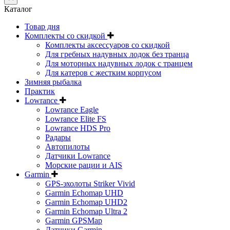
Каталог
Товар дня
Комплекты со скидкой
Комплекты аксессуаров со скидкой
Для гребных надувных лодок без транца
Для моторных надувных лодок с транцем
Для катеров с жестким корпусом
Зимняя рыбалка
Практик
Lowrance
Lowrance Eagle
Lowrance Elite FS
Lowrance HDS Pro
Радары
Автопилоты
Датчики Lowrance
Морские рации и AIS
Garmin
GPS-эхолоты Striker Vivid
Garmin Echomap UHD
Garmin Echomap UHD2
Garmin Echomap Ultra 2
Garmin GPSMap
Датчики Garmin