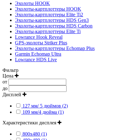
Эхолоты HOOK
Эхолоты-картплоттеры HOOK
Эхолоты-картплоттеры Elite Ti2
Эхолоты-картплоттеры HDS Gen3
Эхолоты-картплоттеры HDS Carbon
Эхолоты-картплоттеры Elite Ti
Lowrance Hook Reveal
GPS-эхолоты Striker Plus
Эхолоты-картплоттеры Echomap Plus
Garmin Echomap Ultra
Lowrance HDS Live
Фильтр
Цена
от
до
Дисплей
127 мм/ 5 дюймов (2)
109 мм/4 дюйма (1)
Характеристики дисплея
800х480 (1)