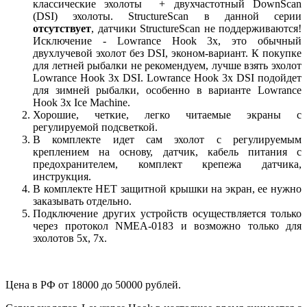
классические эхолоты + двухчастотный DownScan
(DSI) эхолоты. StructureScan в данной серии
отсутствует
, датчики StructureScan не поддерживаются!
Исключение - Lowrance Hook 3x, это обычный
двухлучевой эхолот без DSI, эконом-вариант. К покупке
для летней рыбалки не рекомендуем, лучше взять эхолот
Lowrance Hook 3x DSI. Lowrance Hook 3x DSI подойдет
для зимней рыбалки, особенно в варианте Lowrance
Hook 3x Ice Machine.
Хорошие, четкие, легко читаемые экраны с
регулируемой подсветкой.
В комплекте идет сам эхолот с регулируемым
креплением на основу, датчик, кабель питания с
предохранителем, комплект крепежа датчика,
инструкция.
В комплекте НЕТ защитной крышки на экран, ее нужно
заказывать отдельно.
Подключение других устройств осуществляется только
через протокол NMEA-0183 и возможно только для
эхолотов 5x, 7x.
Цена в РФ от 18000 до 50000 рублей.