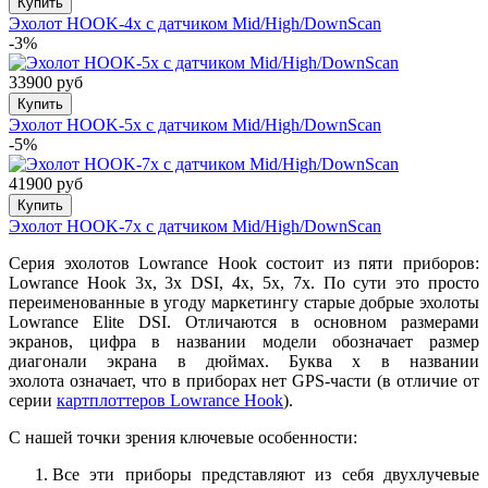
Купить
Эхолот HOOK-4x с датчиком Mid/High/DownScan
-3%
33900 руб
Купить
Эхолот HOOK-5x с датчиком Mid/High/DownScan
-5%
41900 руб
Купить
Эхолот HOOK-7x с датчиком Mid/High/DownScan
Серия эхолотов Lowrance Hook состоит из пяти приборов:
Lowrance Hook 3x, 3x DSI, 4x, 5x, 7x. По сути это просто
переименованные в угоду маркетингу старые добрые эхолоты
Lowrance Elite DSI. Отличаются в основном размерами
экранов, цифра в названии модели обозначает размер
диагонали экрана в дюймах. Буква х в названии
эхолота означает, что в приборах нет GPS-части (в отличие от
серии
картплоттеров Lowrance Hook
).
С нашей точки зрения ключевые особенности:
Все эти приборы представляют из себя двухлучевые