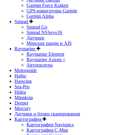
Garmin Force Kraken
GPS-навигаторы Garmin
Garmin Alpha
Simrad
Simrad Go
Simrad NSSevo3S
Датчики
Морские рации и AIS
Raymarine
Raymarine Element
Raymarine Axiom +
Автопилоты
Motorguide
Haibo
Haswing
Sea-Pro
Hidea
Minnkota
Deeper
Mercury
Датчики и блоки сканирования
Картография
Картография Navionics
Картография C-Map