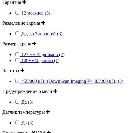
Гарантия
12 месяцев (3)
Разделение экрана
Да, до 3-х частей (3)
Размер экрана
127 мм /5 дюймов (2)
109мм/4 дюйма (1)
Частоты
455/800 кГц (DownScan Imaging™), 83/200 кГц (3)
Предупреждение о мели
Да (3)
Датчик температуры
Да (3)
Подключение NMEA