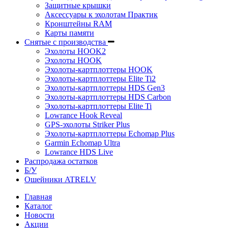
Защитные крышки
Аксессуары к эхолотам Практик
Кронштейны RAM
Карты памяти
Снятые с производства
Эхолоты HOOK2
Эхолоты HOOK
Эхолоты-картплоттеры HOOK
Эхолоты-картплоттеры Elite Ti2
Эхолоты-картплоттеры HDS Gen3
Эхолоты-картплоттеры HDS Carbon
Эхолоты-картплоттеры Elite Ti
Lowrance Hook Reveal
GPS-эхолоты Striker Plus
Эхолоты-картплоттеры Echomap Plus
Garmin Echomap Ultra
Lowrance HDS Live
Распродажа остатков
Б/У
Ошейники ATRELV
Главная
Каталог
Новости
Акции