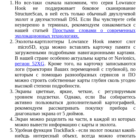
Но все-таки сначала напомним, что серия Lowrance
Hook не поддерживает боковое сканирование
StructureScan, в ней есть только обычный двухлучевой
эхолот и двухчастотный DSI. Если Вы чувствуете себя
неуверенно в терминах, рекомендуем ознакомиться с
нашей статьей
Простыми словами о современных
эхолокационных технологиях.
Эхолоты-картплоттеры Lowrance Hook имеют слот
microSD, куда можно вставлять карточку памяти с
загруженными подробными навигационными картами.
В нашей стране особенно актуальны карты от Navionics,
регион 52XG
. Кроме того, на карточку записываются
логи (траектории Ваших перемещений с глубиной), по
которым с помощью разнообразных сервисов и ПО
можно строить собственные карты глубин сколь угодно
высокой степени подробности.
Экраны цветные, яркие, четкие, с регулируемым
уровнем подсветки. Однако, если Вы собираетесь
активно пользоваться дополнительной картографией,
рекомендуем рассматривать покупку прибора с
диагональю экрана от 5 дюймов.
Экран можно разделить на части, в каждой из которых
можно вывести информацию с карты и эхолота.
Удобная функция TrackBack - если эхолот показал какой-
нибудь интересный объект, всегда можно отмотать