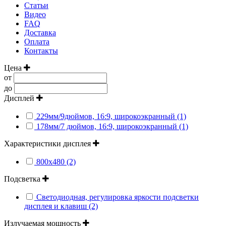
Статьи
Видео
FAQ
Доставка
Оплата
Контакты
Цена
от
до
Дисплей
229мм/9дюймов, 16:9, широкоэкранный (1)
178мм/7 дюймов, 16:9, широкоэкранный (1)
Характеристики дисплея
800х480 (2)
Подсветка
Светодиодная, регулировка яркости подсветки
дисплея и клавиш (2)
Излучаемая мощность