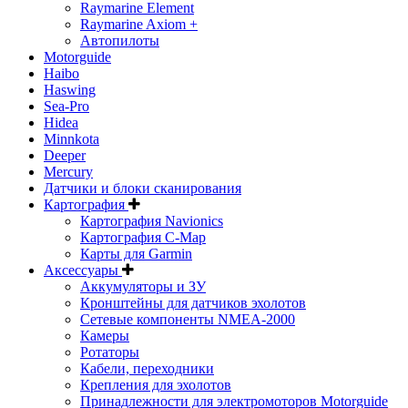
Raymarine Element
Raymarine Axiom +
Автопилоты
Motorguide
Haibo
Haswing
Sea-Pro
Hidea
Minnkota
Deeper
Mercury
Датчики и блоки сканирования
Картография
Картография Navionics
Картография C-Map
Карты для Garmin
Аксессуары
Аккумуляторы и ЗУ
Кронштейны для датчиков эхолотов
Сетевые компоненты NMEA-2000
Камеры
Ротаторы
Кабели, переходники
Крепления для эхолотов
Принадлежности для электромоторов Motorguide