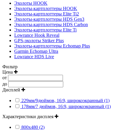
Эхолоты HOOK
Эхолоты-картплоттеры HOOK
Эхолоты-картплоттеры Elite Ti2
Эхолоты-картплоттеры HDS Gen3
Эхолоты-картплоттеры HDS Carbon
Эхолоты-картплоттеры Elite Ti
Lowrance Hook Reveal
GPS-эхолоты Striker Plus
Эхолоты-картплоттеры Echomap Plus
Garmin Echomap Ultra
Lowrance HDS Live
Фильтр
Цена
от
до
Дисплей
229мм/9дюймов, 16:9, широкоэкранный (1)
178мм/7 дюймов, 16:9, широкоэкранный (1)
Характеристики дисплея
800х480 (2)