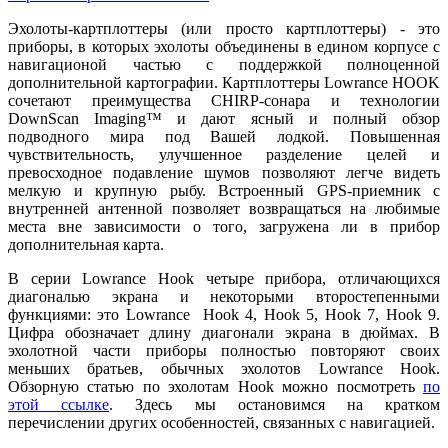
Эхолоты-картплоттеры (или просто картплоттеры) - это
приборы, в которых эхолоты объединены в едином корпусе с
навигационой частью с поддержкой полноценной
дополнительной картографии. Картплоттеры
Lowrance HOOK
сочетают преимущества CHIRP-сонара и технологии
DownScan Imaging™ и дают ясный и полный обзор
подводного мира под Вашей лодкой. Повышенная
чувствительность, улучшенное разделение целей и
превосходное подавление шумов позволяют легче видеть
мелкую и крупную рыбу. Встроенный GPS-приемник с
внутренней антенной позволяет возвращаться на любимые
места вне зависимости о того, загружена ли в прибор
дополнительная карта.
В серии Lowrance Hook четыре прибора, отличающихся
диагональю экрана и некоторыми второстепенными
функциями: это Lowrance Hook 4, Hook 5, Hook 7, Hook 9.
Цифра обозначает длину диагонали экрана в дюймах. В
эхолотной части приборы полностью повторяют своих
меньших братьев, обычных эхолотов Lowrance Hook.
Обзорную статью по эхолотам Hook можно посмотреть
по
этой ссылке
. Здесь мы остановимся на кратком
перечислении других особенностей, связанных с навигацией.