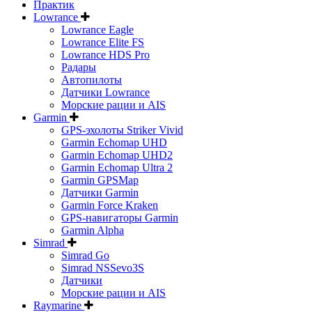
Практик
Lowrance
Lowrance Eagle
Lowrance Elite FS
Lowrance HDS Pro
Радары
Автопилоты
Датчики Lowrance
Морские рации и AIS
Garmin
GPS-эхолоты Striker Vivid
Garmin Echomap UHD
Garmin Echomap UHD2
Garmin Echomap Ultra 2
Garmin GPSMap
Датчики Garmin
Garmin Force Kraken
GPS-навигаторы Garmin
Garmin Alpha
Simrad
Simrad Go
Simrad NSSevo3S
Датчики
Морские рации и AIS
Raymarine