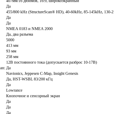
407мм/16 дюймов, 16:9, широкоэкранный
Да
455/800 kHz (StructureScan® HD), 40-60kHz, 85-145kHz, 130
Да
Да
NMEA 0183 и NMEA 2000
Да, два разъема
5000
413 мм
93 мм
258 мм
12В постоянного тока (допускается разброс 10-17В)
an:
Да
Navionics, Jeppesen C-Map, Insight Genesis
Да, HST-WSBL 83/200 кГц
Да
Lowrance
Кнопочное и сенсорный экран
Да
Да
Да