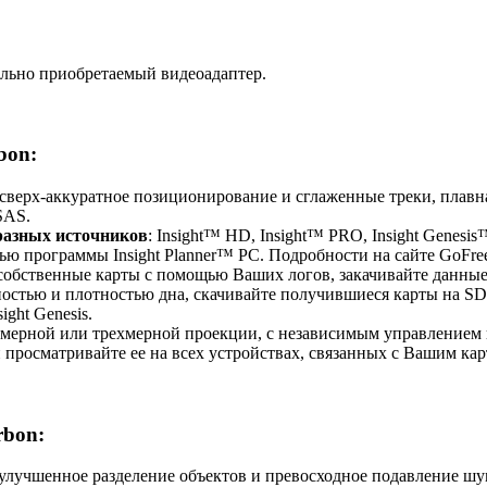
льно приобретаемый видеоадаптер.
bon:
 сверх-аккуратное позиционирование и сглаженные треки, плавн
SAS.
разных источников
: Insight™ HD, Insight™ PRO, Insight Genes
ю программы Insight Planner™ PC. Подробности на сайте GoFre
собственные карты с помощью Ваших логов, закачивайте данные в
остью и плотностью дна, скачивайте получившиеся карты на SD-к
ght Genesis.
ухмерной или трехмерной проекции, с независимым управлением
и просматривайте ее на всех устройствах, связанных с Вашим к
rbon:
 улучшенное разделение объектов и превосходное подавление шу