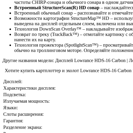
частоты CHIRP-сонара и обычного сонара в одном датчик
Встроенный
StructureScan
(
R
)
HD
сонар
– наслаждайтесь
Встроенный обычный сонар – распознавайте и отмечайте 
Возможности картографии StructureMap™ HD – используй
выведена на дисплей отдельным слоем, включена или вы
Технология DownScan Overlay™ – накладывайте изобра
Возврат по треку (TrackBack™) – отмотайте картинку c о
нанести их на карту.
Технология прожектора (SpotlightScan™) – просматривай
обычно на троллинговом моторе. Определяйте положение к
Другие названия модели: Дисплей Lowrance HDS-16 Carbon | 
Хотите купить картплоттер и эхолот Lowrance HDS-16 Carbon 
Дисплей:
Характеристики дисплея:
Подсветка:
Излучаемая мощность:
Языки:
Слоты расширения:
Гарантия:
Разделение экрана: