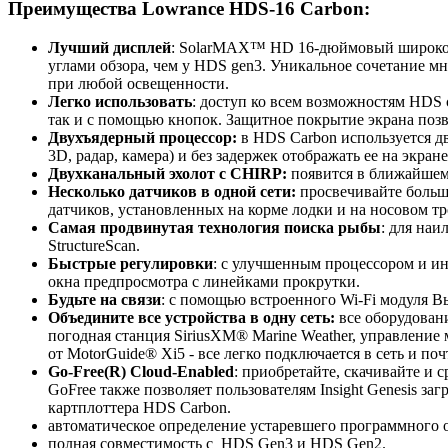
Преимущества Lowrance HDS-16 Carbon:
Лучший дисплей
: SolarMAX™ HD 16-дюймовый широкоэк
углами обзора, чем у HDS gen3. Уникальное сочетание м
при любой освещенности.
Легко использовать
: доступ ко всем возможностям HDS 
так и с помощью кнопок. Защитное покрытие экрана позв
Двухъядерный процессор:
в HDS Carbon используется д
3D, радар, камера) и без задержек отображать ее на экр
Двухканальный эхолот с CHIRP:
появится в ближайшем
Несколько датчиков в одной сети:
просвечивайте больш
датчиков, установленных на корме лодки и на носовом т
Самая продвинутая технология поиска рыбы
: для на
StructureScan.
Быстрые регулировки
: с улучшенным процессором и и
окна предпросмотра с линейками прокрутки.
Будьте на связи
: с помощью встроенного Wi-Fi модуля 
Объедините все устройства в одну сеть:
все оборудовани
погодная станция SiriusXM® Marine Weather, управление
от MotorGuide® Xi5 - все легко подключается в сеть и по
Go
-
Free
(
R
)
Cloud
-
Enabled
: приобретайте, скачивайте и 
GoFree также позволяет пользователям Insight Genesis за
картплоттера HDS Carbon.
автоматическое определение устаревшего программного 
полная совместимость с HDS Gen3 и HDS Gen2.