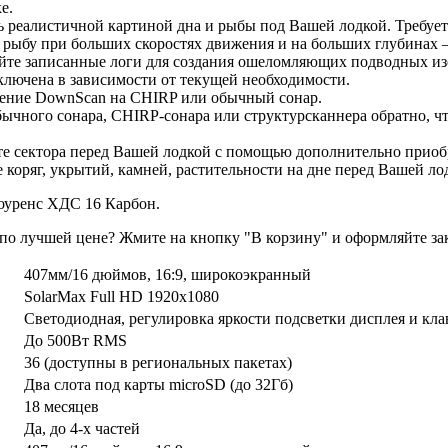
е.
 реалистичной картиной дна и рыбы под Вашей лодкой. Требует
рыбу при больших скоростях движения и на больших глубинах – 
те записанные логи для создания ошеломляющих подводных изоб
ключена в зависимости от текущей необходимости.
жение DownScan на CHIRP или обычный сонар.
бычного сонара, CHIRP-сонара или структурсканнера обратно, ч
те сектора перед Вашей лодкой с помощью дополнительно приобр
оряг, укрытий, камней, растительности на дне перед Вашей лод
Лоуренс ХДС 16 Карбон.
по лучшей цене? Жмите на кнопку "В корзину" и оформляйте зак
407мм/16 дюймов, 16:9, широкоэкранный
SolarMax Full HD 1920х1080
Светодиодная, регулировка яркости подсветки дисплея и кл
До 500Вт RMS
36 (доступны в региональных пакетах)
Два слота под карты microSD (до 32Гб)
18 месяцев
Да, до 4-х частей