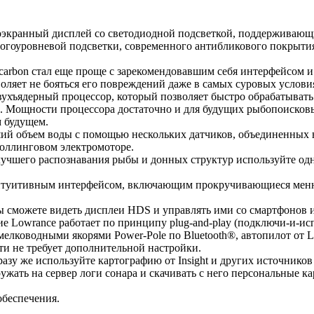
ранный дисплей со светодиодной подсветкой, поддерживающий 
ногоуровневой подсветки, современного антибликового покрыти
carbon стал еще проще с зарекомендовавшим себя интерфейсом 
оляет не бояться его повреждений даже в самых суровых услови
вухъядерный процессор, который позволяет быстро обрабатывать
ане. Мощности процессора достаточно и для будущих рыбопоисков
 будущем.
ий объем воды с помощью нескольких датчиков, объединенных в 
роллинговом электромоторе.
илучшего распознавания рыбы и донных структур используйте о
нтуитивным интерфейсом, включающим прокручивающиеся меню,
Вы сможете видеть дисплеи HDS и управлять ими со смартфонов
е Lowrance работает по принципу plug-and-play (подключи-и-и
 мелководными якорями Power-Pole по Bluetooth®, автопилот от
чти не требует дополнительной настройки.
сразу же используйте картографию от Insight и других источнико
гружать на сервер логи сонара и скачивать с него персональные 
обеспечения.