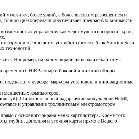
мультитач, более яркий, с более высоким разрешением и
я, точной цветопередачи обеспечивает прекрасную видимость
и возможностью управления как через мультисенсорный экран,
ях.
 информацию с внешних устройств (эхолот, блок StructureScan
ых технологий.
сеть. Например, на одном экране наблюдайте картину с
дновременно CHIRP-сонар и боковой и нижний обзоры
 подсказки у курсора, маркеры установок, и инновационные
 и планшетных компьютеров.
спользуй). Широкополосный радар, аудио-модуль SonicHub®,
 Lowrance и управление троллинговым электромотором
в прямо с основного экрана меню картплоттера. Кроме того,
карты глубин, дополняя и уточняя карты прямо с Вашего