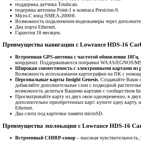
поддержка датчика Totalscan.
подержка антенны Point-1 и компаса Presicion-9.
Micro-C вход NMEA-2000®.
Возможность подключения видеокамеры через дополните
Два порта Ethernet.
Гарантия 18 месяцев.
Преимущества навигации с Lowrance HDS-16 Car
Встроенная GPS-антенна с частотой обновления 10Гц
,
координат. Поддерживаются поправки WAAS/EGNOS/M
Широкая совместимость с электронными картами из 
Возможность использования картографии на ПК с помощь
Персональные карты Insight Genesis
. Создавайте Ваши 
добавляйте дополнительные слои с подводной растительн
возможность делиться Вашими картами с сообществом Insi
Просматривайте карту из двух окон одновременно, в дв
дополнительно приобретенных карт: купите одну карту, 
Ethernet.
Два слота под карточки памяти microSD.
Преимущества эхолокации с Lowrance HDS-16 Ca
Встроенный
CHIRP
-сонар
– высокая чувствительность,