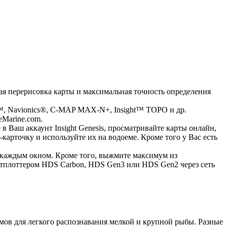
ая перерисовка карты и максимальная точность определения
is™, Navionics®, C-MAP MAX-N+, Insight™ TOPO и др.
eMarine.com.
 Ваш аккаунт Insight Genesis, просматривайте карты онлайн,
арточку и используйте их на водоеме. Кроме того у Вас есть
 каждым окном. Кроме того, выжмите максимум из
артплоттером HDS Carbon, HDS Gen3 или HDS Gen2 через сеть
мов для легкого распознавания мелкой и крупной рыбы. Разные