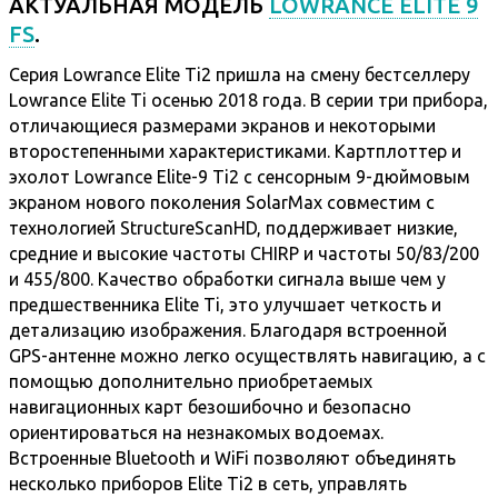
АКТУАЛЬНАЯ МОДЕЛЬ
LOWRANCE ELITE 9
FS
.
Серия Lowrance Elite Ti2 пришла на смену бестселлеру
Lowrance Elite Ti осенью 2018 года. В серии три прибора,
отличающиеся размерами экранов и некоторыми
второстепенными характеристиками. Картплоттер и
эхолот Lowrance Elite-9 Ti2 с сенсорным 9-дюймовым
экраном нового поколения SolarMax совместим с
технологией StructureScanHD, поддерживает низкие,
средние и высокие частоты CHIRP и частоты 50/83/200
и 455/800. Качество обработки сигнала выше чем у
предшественника Elite Ti, это улучшает четкость и
детализацию изображения. Благодаря встроенной
GPS-антенне можно легко осуществлять навигацию, а с
помощью дополнительно приобретаемых
навигационных карт безошибочно и безопасно
ориентироваться на незнакомых водоемах.
Встроенные Bluetooth и WiFi позволяют объединять
несколько приборов Elite Ti2 в сеть, управлять