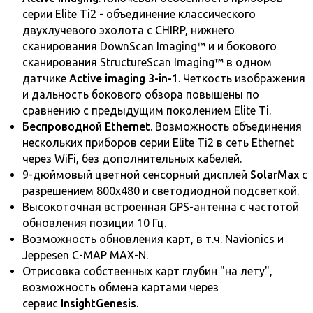
серии Elite Ti2 - объединение классического
двухлучевого эхолота с CHIRP, нижнего
сканирования DownScan Imaging™ и и бокового
сканирования StructureScan Imaging
™
в одном
датчике
Active imaging 3-in-1
. Четкость изображения
и дальность бокового обзора повышены по
сравнению с предыдущим поколением Elite Ti.
Беспроводной Ethernet
. Возможность объединения
нескольких приборов серии Elite Ti2 в сеть Ethernet
через WiFi, без дополнительных кабелей.
9-дюймовый цветной сенсорный дисплей
SolarMax
c
разрешением 800x480 и светодиодной подсветкой.
Высокоточная встроенная GPS-антенна с частотой
обновления позиции 10 Гц.
Возможность обновления карт, в т.ч. Navionics и
Jeppesen C-MAP MAX-N.
Отрисовка собственных карт глубин "на лету",
возможность обмена картами через
сервис
InsightGenesis
.