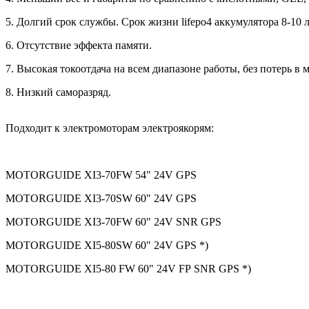
5. Долгий срок службы. Срок жизни lifepo4 аккумулятора 8-10 
6. Отсутствие эффекта памяти.
7. Высокая токоотдача на всем диапазоне работы, без потерь в
8. Низкий саморазряд.
Подходит к электромоторам электроякорям:
МОТОRGUIDЕ ХI3-70FW 54" 24V GРS
МОТОRGUIDЕ ХI3-70SW 60" 24V GРS
МОТОRGUIDЕ ХI3-70FW 60" 24V SNR GРS
МОТОRGUIDЕ ХI5-80SW 60" 24V GРS *)
МОТОRGUIDЕ ХI5-80 FW 60" 24V FР SNR GРS *)