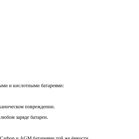
ыми и кислотными батареями:
механическом повреждении.
 любом заряде батареи.
 Carbon и AGM батареями той же ёмкости.