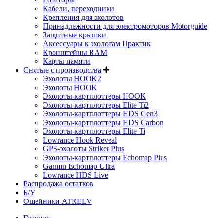
Кабели, переходники
Крепления для эхолотов
Принадлежности для электромоторов Motorguide
Защитные крышки
Аксессуары к эхолотам Практик
Кронштейны RAM
Карты памяти
Снятые с производства
Эхолоты HOOK2
Эхолоты HOOK
Эхолоты-картплоттеры HOOK
Эхолоты-картплоттеры Elite Ti2
Эхолоты-картплоттеры HDS Gen3
Эхолоты-картплоттеры HDS Carbon
Эхолоты-картплоттеры Elite Ti
Lowrance Hook Reveal
GPS-эхолоты Striker Plus
Эхолоты-картплоттеры Echomap Plus
Garmin Echomap Ultra
Lowrance HDS Live
Распродажа остатков
Б/У
Ошейники ATRELV
Главная