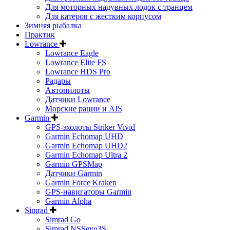
Для моторных надувных лодок с транцем
Для катеров с жестким корпусом
Зимняя рыбалка
Практик
Lowrance
Lowrance Eagle
Lowrance Elite FS
Lowrance HDS Pro
Радары
Автопилоты
Датчики Lowrance
Морские рации и AIS
Garmin
GPS-эхолоты Striker Vivid
Garmin Echomap UHD
Garmin Echomap UHD2
Garmin Echomap Ultra 2
Garmin GPSMap
Датчики Garmin
Garmin Force Kraken
GPS-навигаторы Garmin
Garmin Alpha
Simrad
Simrad Go
Simrad NSSevo3S