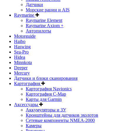
Датчики
Морские рации и AIS
Raymarine
Raymarine Element
Raymarine Axiom +
Автопилоты
Motorguide
Haibo
Haswing
Sea-Pro
Hidea
Minnkota
Deeper
Mercury
Датчики и блоки сканирования
Картография
Картография Navionics
Картография C-Map
Карты для Garmin
Аксессуары
Аккумуляторы и ЗУ
Кронштейны для датчиков эхолотов
Сетевые компоненты NMEA-2000
Камеры
Ротаторы