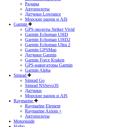
Радары
Автопилоты
Датчики Lowrance
Морские рации и AIS
Garmin
GPS-эхолоты Striker Vivid
Garmin Echomap UHD
Garmin Echomap UHD2
Garmin Echomap Ultra 2
Garmin GPSMap
Датчики Garmin
Garmin Force Kraken
GPS-навигаторы Garmin
Garmin Alpha
Simrad
Simrad Go
Simrad NSSevo3S
Датчики
Морские рации и AIS
Raymarine
Raymarine Element
Raymarine Axiom +
Автопилоты
Motorguide
Haibo