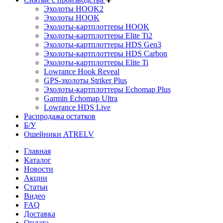
Эхолоты HOOK2
Эхолоты HOOK
Эхолоты-картплоттеры HOOK
Эхолоты-картплоттеры Elite Ti2
Эхолоты-картплоттеры HDS Gen3
Эхолоты-картплоттеры HDS Carbon
Эхолоты-картплоттеры Elite Ti
Lowrance Hook Reveal
GPS-эхолоты Striker Plus
Эхолоты-картплоттеры Echomap Plus
Garmin Echomap Ultra
Lowrance HDS Live
Распродажа остатков
Б/У
Ошейники ATRELV
Главная
Каталог
Новости
Акции
Статьи
Видео
FAQ
Доставка
Оплата