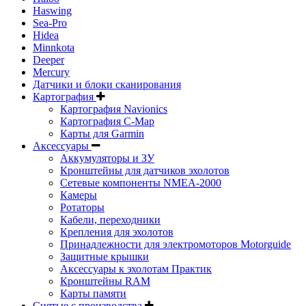
Haswing
Sea-Pro
Hidea
Minnkota
Deeper
Mercury
Датчики и блоки сканирования
Картография
Картография Navionics
Картография C-Map
Карты для Garmin
Аксессуары
Аккумуляторы и ЗУ
Кронштейны для датчиков эхолотов
Сетевые компоненты NMEA-2000
Камеры
Ротаторы
Кабели, переходники
Крепления для эхолотов
Принадлежности для электромоторов Motorguide
Защитные крышки
Аксессуары к эхолотам Практик
Кронштейны RAM
Карты памяти
Снятые с производства