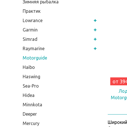
Зимняя рыбалка
Практик
Lowrance
Garmin
Simrad
Raymarine
Motorguide
Haibo
Haswing
от 39
Sea-Pro
Лод
Hidea
Motorg
Minnkota
Deeper
Широкий
Mercury