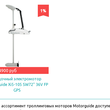
1%
4900 руб
очный электромотор
uide Xi5-105 SW72" 36V FP
GPS
 ассортимент троллинговых моторов Motorguide доступе