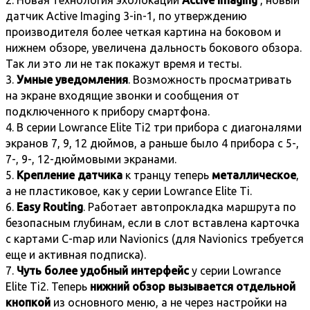
2. Новая технология эхолокации
Active Imaging
, новый
датчик Active Imaging 3-in-1, по утверждению
производителя более четкая картина на боковом и
нижнем обзоре, увеличена дальность бокового обзора.
Так ли это ли не так покажут время и тесты.
3.
Умные уведомления
. Возможность просматривать
на экране входящие звонки и сообщения от
подключенного к прибору смартфона.
4. В серии Lowrance Elite Ti2 три прибора с диагоналями
экранов 7, 9, 12 дюймов, а раньше было 4 прибора с 5-,
7-, 9-, 12-дюймовыми экранами.
5.
Крепление датчика
к транцу теперь
металлическое
,
а не пластиковое, как у серии Lowrance Elite Ti.
6.
Easy Routing
. Работает автопрокладка маршрута по
безопасным глубинам, если в слот вставлена карточка
с картами C-map или Navionics (для Navionics требуется
еще и активная подписка).
7.
Чуть более удобный интерфейс
у серии Lowrance
Elite Ti2. Теперь
нижний обзор вызывается отдельной
кнопкой
из основного меню, а не через настройки на