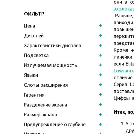
они в к
эхолока
ФИЛЬТР
Раньше,
приходил
Цена
повышен
Дисплей
пережит
предста
Характеристики дисплея
Кроме н
Подсветка
линейки 
если Eli
Излучаемая мощность
Lowranc
Языки
отличие 
Серия Lo
Слоты расширения
поставл
Гарантия
Цифры в
Разделение экрана
Итак, по
Размер экрана
У э
Предупреждение о глубине
дру