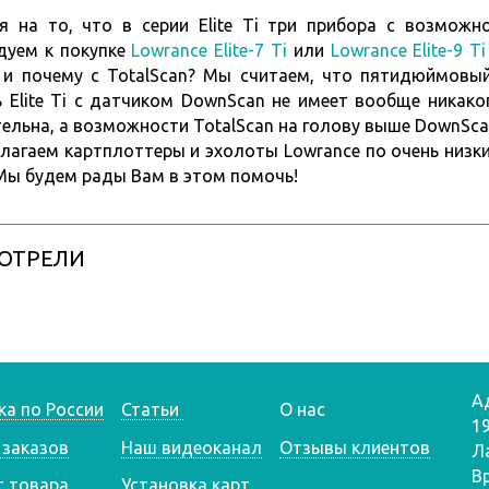
я на то, что в серии Elite Ti три прибора с возмож
дуем к покупке
Lowrance Elite-7 Ti
или
Lowrance Elite-9 Ti
 и почему с TotalScan? Мы считаем, что пятидюймовы
 Elite Ti с датчиком DownScan не имеет вообще никаког
ельна, а возможности TotalScan на голову выше DownSca
лагаем картплоттеры и эхолоты Lowrance по очень низк
? Мы будем рады Вам в этом помочь!
ОТРЕЛИ
А
ка по России
Статьи
О нас
1
 заказов
Наш видеоканал
Отзывы клиентов
Л
В
т товара
Установка карт