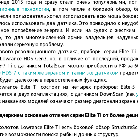
онце 2015 года и сразу стали очень популярными, по
ционные технологии
, в том числе и боковой обзор,
 если пользователь хотел использовать всю мощь боково
ось использовать два датчика. Это приводило к неудоб
ное потребление энергии. И если на судах с жестким
ь, то для многочисленной армии владельцев надувны
вляли серьезную проблему.
ового революционного датчика, приборы серии Elite T
Lowrance HDS Gen3, но, в отличие от последней, прода
te-7 Ti с датчиком TotalScan можно приобрести в РФ за 60
e HDS-7 с таким же экраном и таким же датчиком
придетс
будет далеко не в первостепенных функциях.
wrance Elite Ti состоит из четырех приборов: Elite-5 Ti
яется в двух комплектациях, с датчиком DownScan (как
 названиях моделей означают размер диагонали экрана 
дчеркнем основные отличия серии Elite Ti от более деш
холотов Lowrance Elite Ti есть боковой обзор Structure
гие возможности поиска рыбы и донных структур.