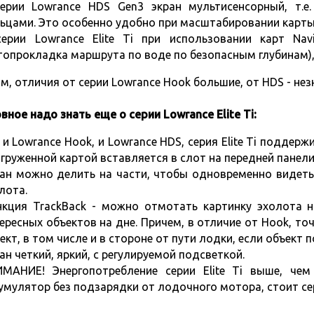
ерии
Lowrance HDS Gen3
экран мультисенсорный, т.е
ьцами. Это особенно удобно при масштабировании карты
ерии Lowrance Elite Ti при использовании карт Navi
топрокладка маршрута по воде по безопасным глубинам), 
м, отличия от серии Lowrance Hook большие, от HDS - не
вное надо знать еще о серии Lowrance Elite Ti:
 и
Lowrance Hook
, и
Lowrance HDS
, серия Elite Ti поддер
агруженной картой вставляется в слот на передней панели
ан можно делить на части, чтобы одновременно видеть
лота.
кция TrackBack - можно отмотать картинку эхолота н
ересных объектов на дне. Причем, в отличие от Hook, то
ект, в том числе и в стороне от пути лодки, если объект п
ан четкий, яркий, с регулируемой подсветкой.
МАНИЕ! Энергопотребление серии Elite Ti выше, че
умулятор без подзарядки от лодочного мотора, стоит се