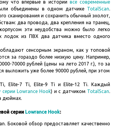
тому что
впервые в истории
все современные
 были объединены в одном датчике
TotalScan
.
го сканирования и сохранить обычный эхолот,
ствам: два провода, два крепления на транец,
 корпусом эти неудобства можно было легко
х лодок из ПВХ два датчика вместо одного
i обладают сенсорным экраном, как у топовой
ются за гораздо более низкую цену. Например,
000-70000 рублей (цены на лето 2017 г.), то за
я выложить уже более 90000 рублей, при этом
, Elite-7 Ti, Elite-9 Ti и Elite-12 Ti. Каждый
у серии Lowrance Hook
) и с датчиком
TotalScan
.
в дюймах.
евой серии
Lowrance Hook
:
Scan. Боковой обзор предоставляет качественно