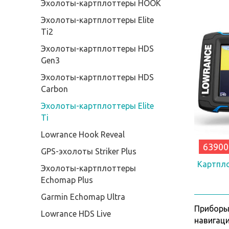
Эхолоты-картплоттеры HOOK
Эхолоты-картплоттеры Elite
Ti2
Эхолоты-картплоттеры HDS
Gen3
Эхолоты-картплоттеры HDS
Carbon
Эхолоты-картплоттеры Elite
Ti
Lowrance Hook Reveal
63900
GPS-эхолоты Striker Plus
Картпло
Эхолоты-картплоттеры
Echomap Plus
Garmin Echomap Ultra
Приборы 
Lowrance HDS Live
навигац