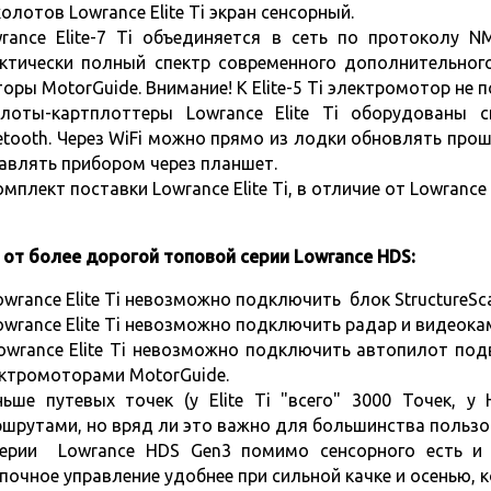
холотов Lowrance Elite Ti экран сенсорный.
rance Elite-7 Ti объединяется в сеть по протоколу 
ктически полный спектр современного дополнительног
оры MotorGuide. Внимание! К Elite-5 Ti электромотор не 
лоты-картплоттеры Lowrance Elite Ti оборудованы 
etooth. Через WiFi можно прямо из лодки обновлять про
авлять прибором через планшет.
омплект поставки Lowrance Elite Ti, в отличие от Lowranc
 от более дорогой топовой серии Lowrance HDS:
owrance Elite Ti невозможно подключить
блок StructureSc
owrance Elite Ti невозможно подключить радар и видеока
owrance Elite Ti невозможно подключить автопилот по
ктромоторами MotorGuide.
ьше путевых точек (у Elite Ti "всего" 3000 Точек, у
шрутами, но вряд ли это важно для большинства пользо
серии
Lowrance HDS Gen3
помимо сенсорного есть и 
почное управление удобнее при сильной качке и осенью, к