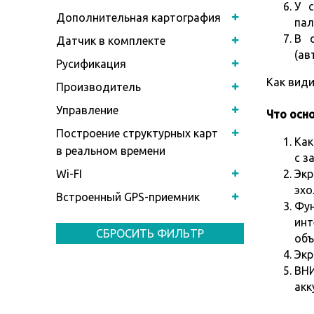
У с
Дополнительная картография
пал
В с
Датчик в комплекте
(ав
Русификация
Как види
Производитель
Управление
Что осно
Построение структурных карт
Как
в реальном времени
с з
Wi-FI
Экр
эхо
Встроенный GPS-приемник
Фун
инт
СБРОСИТЬ ФИЛЬТР
объ
Экр
ВНИ
акк