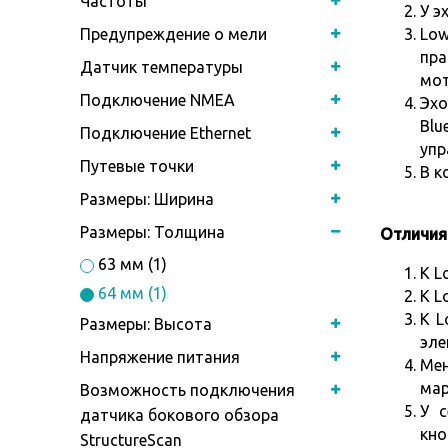
Частоты
У э
Low
Предупреждение о мели
пра
Датчик температуры
мот
Подключение NMEA
Эхо
Blu
Подключение Ethernet
упр
Путевые точки
В к
Размеры: Ширина
Размеры: Толщина
Отличия
63 мм (1)
К L
64 мм (1)
К L
К L
Размеры: Высота
эле
Напряжение питания
Мен
мар
Возможность подключения
У 
датчика бокового обзора
кно
StructureScan