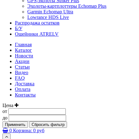
GPS-эхолоты Striker Plus
Эхолоты-картплоттеры Echomap Plus
Garmin Echomap Ultra
Lowrance HDS Live
Распродажа остатков
Б/У
Ошейники ATRELV
Главная
Каталог
Новости
Акции
Статьи
Видео
FAQ
Доставка
Оплата
Контакты
Цена
от
до
Применить
Сбросить фильтр
0
Корзина:
0 руб