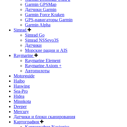
Garmin GPSMap
Датчики Garmin
Garmin Force Kraken
GPS-навигаторы Garmin
Garmin Alpha
Simrad
Simrad Go
Simrad NSSevo3S
Датчики
Морские рации и AIS
Raymarine
Raymarine Element
Raymarine Axiom +
Автопилоты
Motorguide
Haibo
Haswing
Sea-Pro
Hidea
Minnkota
Deeper
Mercury
Датчики и блоки сканирования
Картография
Картография Navionics