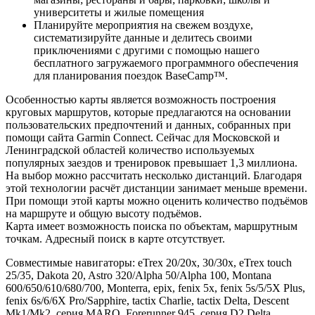
университеты и жилые помещения
Планируйте мероприятия на свежем воздухе,
систематизируйте данные и делитесь своими
приключениями с другими с помощью нашего
бесплатного загружаемого программного обеспечения
для планирования поездок BaseCamp™.
Особенностью карты является возможность построения
круговых маршрутов, которые предлагаются на основании
пользовательских предпочтений и данных, собранных при
помощи сайта Garmin Connect. Сейчас для Московской и
Ленинградской областей количество используемых
популярных заездов и тренировок превышает 1,3 миллиона.
На выбор можно рассчитать несколько дистанций. Благодаря
этой технологии расчёт дистанции занимает меньше времени.
При помощи этой карты можно оценить количество подъёмов
на маршруте и общую высоту подъёмов.
Карта имеет возможность поиска по объектам, маршрутным
точкам. Адресный поиск в карте отсутствует.
Совместимые навигаторы: eTrex 20/20x, 30/30x, eTrex touch
25/35, Dakota 20, Astro 320/Alpha 50/Alpha 100, Montana
600/650/610/680/700, Monterra, epix, fenix 5x, fenix 5s/5/5X Plus,
fenix 6s/6/6X Pro/Sapphire, tactix Charlie, tactix Delta, Descent
Mk1/Mk2, серия MARQ, Forerunner 945, серия D2 Delta,