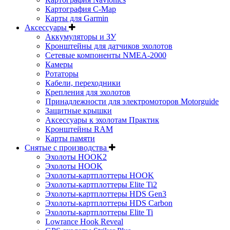
Картография C-Map
Карты для Garmin
Аксессуары
Аккумуляторы и ЗУ
Кронштейны для датчиков эхолотов
Сетевые компоненты NMEA-2000
Камеры
Ротаторы
Кабели, переходники
Крепления для эхолотов
Принадлежности для электромоторов Motorguide
Защитные крышки
Аксессуары к эхолотам Практик
Кронштейны RAM
Карты памяти
Снятые с производства
Эхолоты HOOK2
Эхолоты HOOK
Эхолоты-картплоттеры HOOK
Эхолоты-картплоттеры Elite Ti2
Эхолоты-картплоттеры HDS Gen3
Эхолоты-картплоттеры HDS Carbon
Эхолоты-картплоттеры Elite Ti
Lowrance Hook Reveal