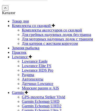
Каталог
Товар дня
Комплекты со скидкой
Комплекты аксессуаров со скидкой
Для гребных надувных лодок без транца
Для моторных надувных лодок с транцем
Для катеров с жестким корпусом
Зимняя рыбалка
Практик
Lowrance
Lowrance Eagle
Lowrance Elite FS
Lowrance HDS Pro
Радары
Автопилоты
Датчики Lowrance
Морские рации и AIS
Garmin
GPS-эхолоты Striker Vivid
Garmin Echomap UHD
Garmin Echomap UHD2
Garmin Echomap Ultra 2