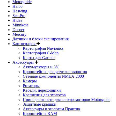
Motorguide
Haibo
Haswing
Sea-Pro
Hidea
Minnkota
Deeper
Mercury
Датчики и блоки сканирования
Картография
Картография Navionics
Картография C-Map
Карты для Garmin
Аксессуары
Аккумуляторы и ЗУ
Кронштейны для датчиков эхолотов
Сетевые компоненты NMEA-2000
Камеры
Ротаторы
Кабели, переходники
Крепления для эхолотов
Принадлежности для электромоторов Motorguide
Защитные крышки
Аксессуары к эхолотам Практик
Кронштейны RAM