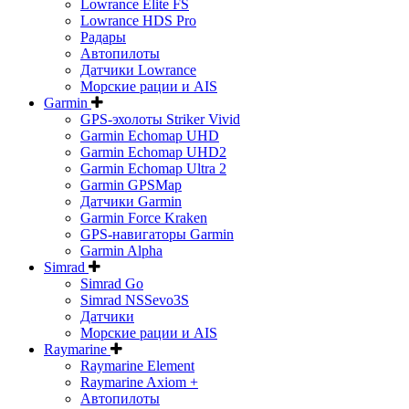
Lowrance Elite FS
Lowrance HDS Pro
Радары
Автопилоты
Датчики Lowrance
Морские рации и AIS
Garmin
GPS-эхолоты Striker Vivid
Garmin Echomap UHD
Garmin Echomap UHD2
Garmin Echomap Ultra 2
Garmin GPSMap
Датчики Garmin
Garmin Force Kraken
GPS-навигаторы Garmin
Garmin Alpha
Simrad
Simrad Go
Simrad NSSevo3S
Датчики
Морские рации и AIS
Raymarine
Raymarine Element
Raymarine Axiom +
Автопилоты