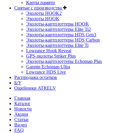
Карты памяти
Снятые с производства
Эхолоты HOOK2
Эхолоты HOOK
Эхолоты-картплоттеры HOOK
Эхолоты-картплоттеры Elite Ti2
Эхолоты-картплоттеры HDS Gen3
Эхолоты-картплоттеры HDS Carbon
Эхолоты-картплоттеры Elite Ti
Lowrance Hook Reveal
GPS-эхолоты Striker Plus
Эхолоты-картплоттеры Echomap Plus
Garmin Echomap Ultra
Lowrance HDS Live
Распродажа остатков
Б/У
Ошейники ATRELV
Главная
Каталог
Новости
Акции
Статьи
Видео
FAQ