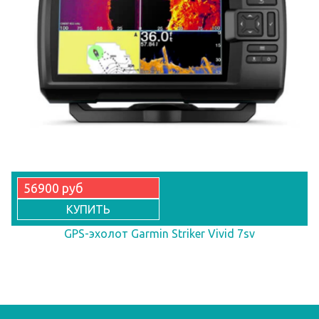
56900 руб
КУПИТЬ
GPS-эхолот Garmin Striker Vivid 7sv