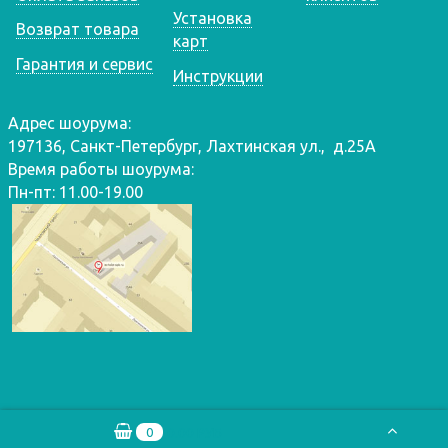
Установка
Возврат товара
карт
Гарантия и сервис
Инструкции
Адрес шоурума:
197136, Санкт-Петербург, Лахтинская ул., д.25А
Время работы шоурума:
Пн-пт: 11.00-19.00
0
0.00 РУБ