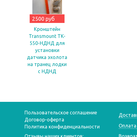
2500 руб
Кронштейн
Transmount TK-
550-НДНД для
установки
датчика эхолота
на транец лодки
с НДНД
Пользовательское соглашение
Достав
Договор-оферта
Оплата
Политика конфиденциальности
Отзывы наших клиентов:
Возвра