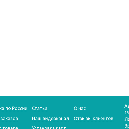
А
ка по России
Статьи
О нас
1
 заказов
Наш видеоканал
Отзывы клиентов
Л
В
т товара
Установка карт