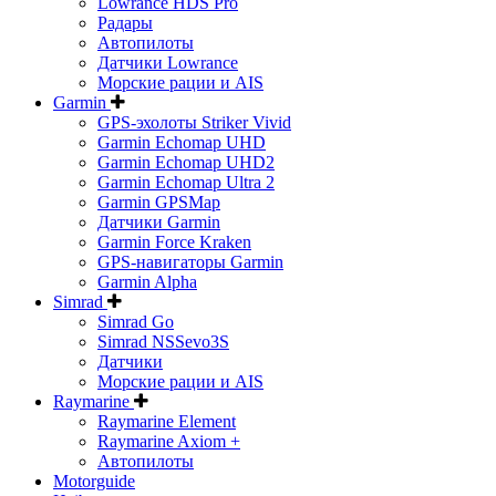
Lowrance HDS Pro
Радары
Автопилоты
Датчики Lowrance
Морские рации и AIS
Garmin
GPS-эхолоты Striker Vivid
Garmin Echomap UHD
Garmin Echomap UHD2
Garmin Echomap Ultra 2
Garmin GPSMap
Датчики Garmin
Garmin Force Kraken
GPS-навигаторы Garmin
Garmin Alpha
Simrad
Simrad Go
Simrad NSSevo3S
Датчики
Морские рации и AIS
Raymarine
Raymarine Element
Raymarine Axiom +
Автопилоты
Motorguide