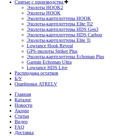
Снятые с производства
Эхолоты HOOK2
Эхолоты HOOK
Эхолоты-картплоттеры HOOK
Эхолоты-картплоттеры Elite Ti2
Эхолоты-картплоттеры HDS Gen3
Эхолоты-картплоттеры HDS Carbon
Эхолоты-картплоттеры Elite Ti
Lowrance Hook Reveal
GPS-эхолоты Striker Plus
Эхолоты-картплоттеры Echomap Plus
Garmin Echomap Ultra
Lowrance HDS Live
Распродажа остатков
Б/У
Ошейники ATRELV
Главная
Каталог
Новости
Акции
Статьи
Видео
FAQ
Доставка