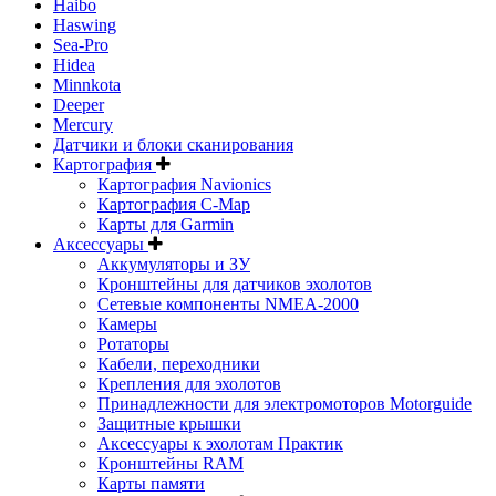
Haibo
Haswing
Sea-Pro
Hidea
Minnkota
Deeper
Mercury
Датчики и блоки сканирования
Картография
Картография Navionics
Картография C-Map
Карты для Garmin
Аксессуары
Аккумуляторы и ЗУ
Кронштейны для датчиков эхолотов
Сетевые компоненты NMEA-2000
Камеры
Ротаторы
Кабели, переходники
Крепления для эхолотов
Принадлежности для электромоторов Motorguide
Защитные крышки
Аксессуары к эхолотам Практик
Кронштейны RAM
Карты памяти