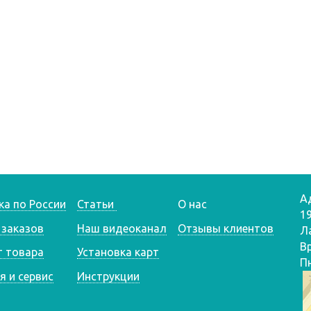
А
ка по России
Статьи
О нас
1
 заказов
Наш видеоканал
Отзывы клиентов
Л
В
т товара
Установка карт
Пн
я и сервис
Инструкции