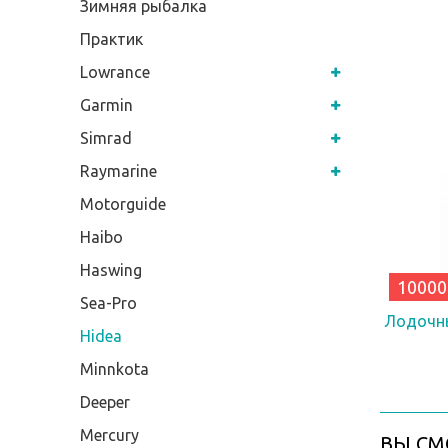
Зимняя рыбалка
Практик
Lowrance
Garmin
Simrad
Raymarine
Motorguide
Haibo
Haswing
10000
Sea-Pro
Лодочн
Hidea
Minnkota
Deeper
Mercury
ВЫ СМ